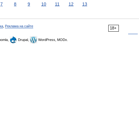
7
8
9
10
11
12
13
ка
,
Реклама на сайте
18+
omla,
Drupal,
WordPress, MODx.