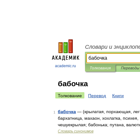
Словари и энциклоп
academic.ru
Толкования
Переводы
бабочка
Толкование
Перевод
Книги
бабочка
— (крылатая, порхающая, легк
1
бархатница, махаон, хохлатка, психея,
чешуекрылая; бабонька; путана, валют
Словарь синонимов