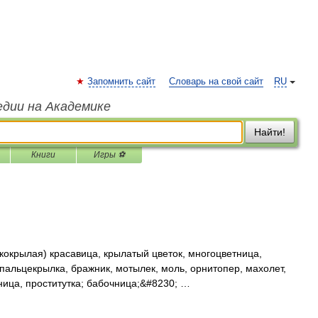
Запомнить сайт
Словарь на свой сайт
RU
едии на Академике
Найти!
Книги
Игры ⚽
окрылая) красавица, крылатый цветок, многоцветница,
 пальцекрылка, бражник, мотылек, моль, орнитопер, махолет,
ница, проститутка; бабочница;&#8230; …