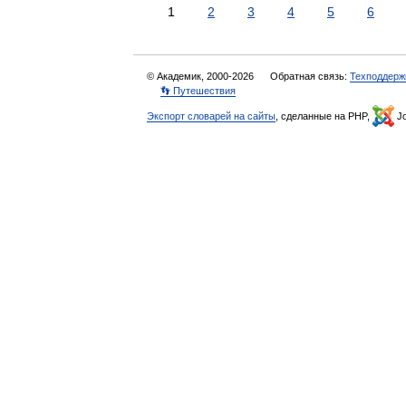
1
2
3
4
5
6
© Академик, 2000-2026
Обратная связь:
Техподдерж
👣 Путешествия
Экспорт словарей на сайты
, сделанные на PHP,
Jo