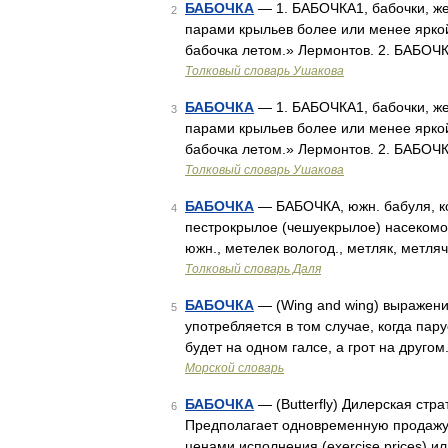
БАБОЧКА
— 1. БАБОЧКА1, бабочки, же
2
парами крыльев более или менее яркой
бабочка летом.» Лермонтов. 2. БАБОЧКА
Толковый словарь Ушакова
БАБОЧКА
— 1. БАБОЧКА1, бабочки, же
3
парами крыльев более или менее яркой
бабочка летом.» Лермонтов. 2. БАБОЧКА
Толковый словарь Ушакова
БАБОЧКА
— БАБОЧКА, южн. бабуля, кос
4
пестрокрылое (чешуекрылое) насекомое
южн., метелек вологод., метляк, метля
Толковый словарь Даля
БАБОЧКА
— (Wing and wing) выражени
5
употребляется в том случае, когда пар
будет на одном галсе, а грот на друг
Морской словарь
БАБОЧКА
— (Butterfly) Дилерская стра
6
Предполагает одновременную продажу и
ценами исполнения (exercise prices) 