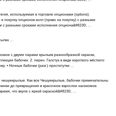
тегия, используемая в торговле опционами (options).
 покупку опционов колл (право на покупку) с разными
или с разными сроками исполнения опциона&#8230; …
тылек …
комое с двумя парами крыльев разнообразной окраски,
кция бабочек. 2. перен. Галстук в виде короткого жёсткого
у. • Ночные бабочки (разг.) проститутки …
 чешуекрылые. Как все Чешуекрылые, бабочки примечательны
чинки до превращения в красочное взрослое насекомое.
время, что вкупе с яркой окраской&#8230; …