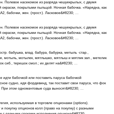
н. Полевое насекомое из разряда чешуекрылых, с двумя
 окраски, покрытыми пыльцой. Ночная бабочка. «Нарядна, как
2, бабочки, жен. (прост.). Ласковое&#8230; …
н. Полевое насекомое из разряда чешуекрылых, с двумя
 окраски, покрытыми пыльцой. Ночная бабочка. «Нарядна, как
2, бабочки, жен. (прост.). Ласковое&#8230; …
тр. бабушка, влад. бабура, бабурка, метыль ·стар.,
, мотыль, мотылек, мятлышко, мятлыш и мятлик зап., метелик
чок сиб., терешок смол.; их делят на&#8230; …
е идти бабочкой или поставить паруса бабочкой
усное судно, идя фордевинд, так поставит свои паруса, что фок
ом. При этом одномачтовые суда выносят&#8230; …
тегия, используемая в торговле опционами (options).
 покупку опционов колл (право на покупку) с разными
или с разными сроками исполнения опциона&#8230; …