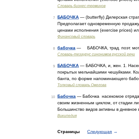
Словарь бизнес-терминов
БАБОЧКА
— (butterfly) Дилерская стра
7
Предполагает одновременную продажу и
ценами исполнения (exercise prices) 
Финансовый словарь
бабочка
— БАБОЧКА, трад. поэт. мо
8
Словарь-тезаурус синонимов русской речи
БАБОЧКА
— БАБОЧКА, и, жен. 1. Насе
9
покрытых мельчайшими чешуйками. Колле
банта, по форме напоминающего бабочк
Толковый словарь Ожегова
Бабочка
— Бабочка насекомое отряда
10
своим жизненным циклом, от стадии ли
Большинство видов активны в дневное 
Википедия
Страницы
Следующая
→